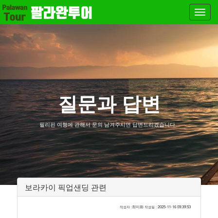
Toggl
navig
질문과 답변
필리핀 여행에 관해서 문의 남겨주시면 답변드리겠습니다.
보라카이 픽업샌딩 관련
최미화
2025-11-16 09:39:53
작성자 :
작성일 :